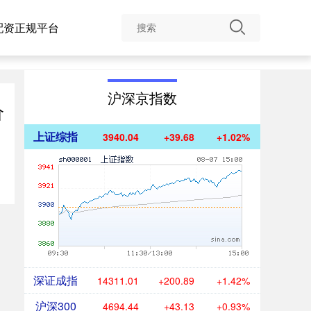
配资正规平台
沪深京指数
价
上证综指
3940.04
+39.68
+1.02%
深证成指
14311.01
+200.89
+1.42%
沪深300
4694.44
+43.13
+0.93%