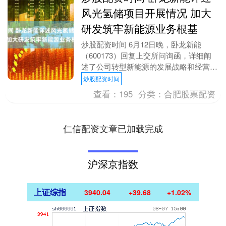
风光氢储项目开展情况 加大
研发筑牢新能源业务根基
炒股配资时间 6月12日晚，卧龙新能
（600173）回复上交所问询函，详细阐
述了公司转型新能源的发展战略和经营计
划等。卧龙新能一方面详述公司新能源发
炒股配资时间
展战略，以及....
查看：
195
分类：
合肥股票配资
仁信配资文章已加载完成
沪深京指数
上证综指
3940.04
+39.68
+1.02%