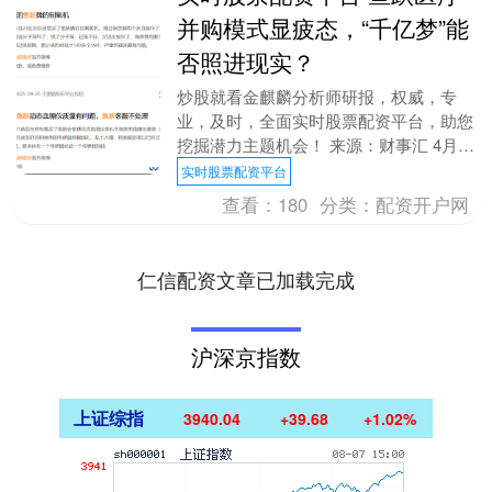
并购模式显疲态，“千亿梦”能
否照进现实？
炒股就看金麒麟分析师研报，权威，专
业，及时，全面实时股票配资平台，助您
挖掘潜力主题机会！ 来源：财事汇 4月
25日晚间，国内医疗器械行业龙头——鱼
实时股票配资平台
跃医疗（002....
查看：
180
分类：
配资开户网
仁信配资文章已加载完成
沪深京指数
上证综指
3940.04
+39.68
+1.02%