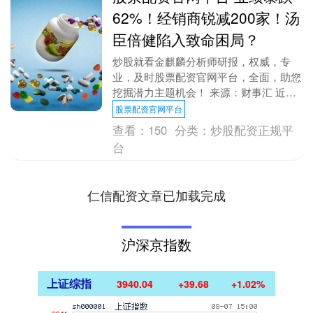
62%！经销商锐减200家！汤
臣倍健陷入致命困局？
炒股就看金麒麟分析师研报，权威，专
业，及时股票配资官网平台，全面，助您
挖掘潜力主题机会！ 来源：财事汇 近
日，保健品行业龙头企业汤臣倍健
股票配资官网平台
（300146.SZ）再....
查看：
150
分类：
炒股配资正规平
台
仁信配资文章已加载完成
沪深京指数
上证综指
3940.04
+39.68
+1.02%